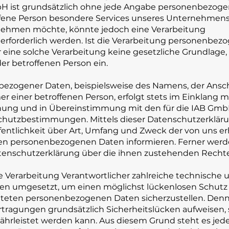
bH ist grundsätzlich ohne jede Angabe personenbezog
offene Person besondere Services unseres Unternehmen
 nehmen möchte, könnte jedoch eine Verarbeitung
rforderlich werden. Ist die Verarbeitung personenbez
r eine solche Verarbeitung keine gesetzliche Grundlage,
der betroffenen Person ein.
ezogener Daten, beispielsweise des Namens, der Anschri
 einer betroffenen Person, erfolgt stets im Einklang m
ung und in Übereinstimmung mit den für die IAB Gm
chutzbestimmungen. Mittels dieser Datenschutzerklä
entlichkeit über Art, Umfang und Zweck der von uns e
en personenbezogenen Daten informieren. Ferner werd
tenschutzerklärung über die ihnen zustehenden Rechte
ie Verarbeitung Verantwortlicher zahlreiche technische 
n umgesetzt, um einen möglichst lückenlosen Schutz 
beiteten personenbezogenen Daten sicherzustellen. De
tragungen grundsätzlich Sicherheitslücken aufweisen, 
ährleistet werden kann. Aus diesem Grund steht es jed