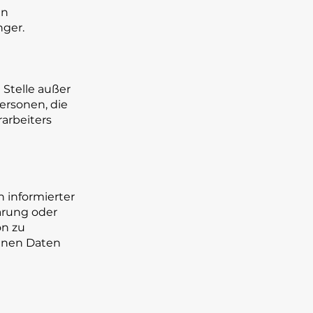
en
nger.
 Stelle außer
ersonen, die
arbeiters
n informierter
ärung oder
on zu
genen Daten