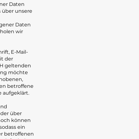
ener Daten
s über unsere
ogener Daten
 holen wir
ft, E-Mail-
it der
bH geltenden
rung möchte
rhobenen,
en betroffene
 aufgeklärt.
und
der über
nnoch können
sodass ein
er betroffenen