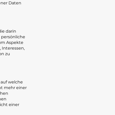
ener Daten
ie darin
persönliche
, um Aspekte
, Interessen,
on zu
 auf welche
t mehr einer
chen
hen
cht einer