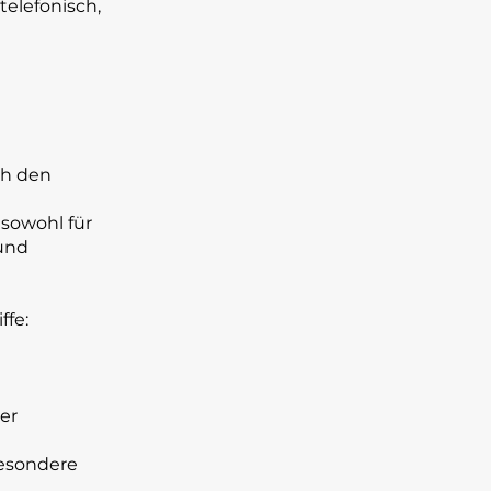
telefonisch,
ch den
sowohl für
 und
ffe:
er
besondere