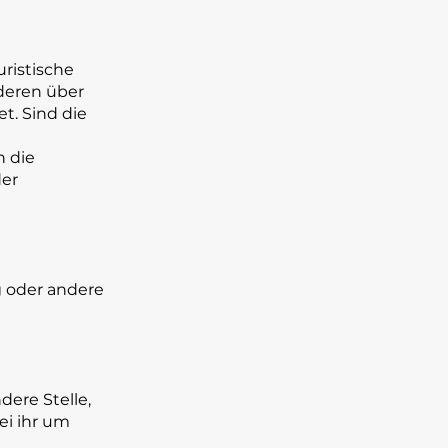
uristische
nderen über
t. Sind die
n die
der
ng oder andere
dere Stelle,
ei ihr um