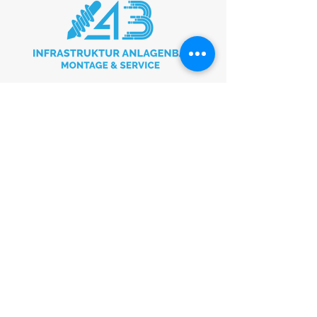
Hauptsitz
Kirksweg 5/7
49090 Osnabrück
Tel.:
0541 93 133 500
mail@i-a-b.info
Anfragen
Bei Anfragen, Fragen oder
Empfehlungen rufen Sie bitte an:
0541 93 133 500
Social Media